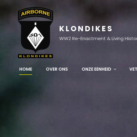
KLONDIKES
WW2 Re-Enactment & Living Histo
HOME
OVER ONS
ONZE EENHEID
VE