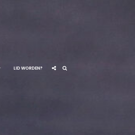
Social
Search
LID WORDEN?
Share