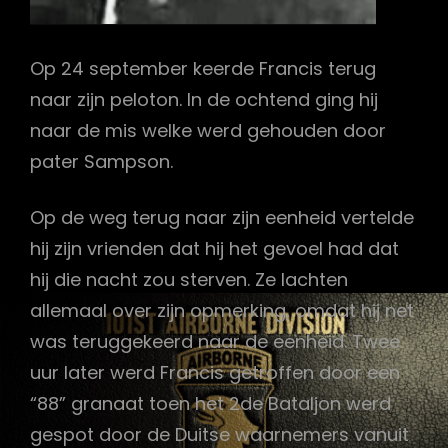
Op 24 september keerde Francis terug
naar zijn peloton. In de ochtend ging hij
naar de mis welke werd gehouden door
pater Sampson.
Op de weg terug naar zijn eenheid vertelde
hij zijn vrienden dat hij het gevoel had dat
hij die nacht zou sterven. Ze lachten
allemaal over zijn opmerking, omdat hij net
was teruggekeerd naar de eenheid. Twee
uur later werd Francis getroffen door een
“88” granaat toen het 2de Bataljon werd
gespot door de Duitse waarnemers vanuit